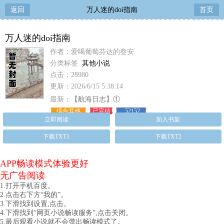
返回
万人迷的doi指南
首页
万人迷的doi指南
作者：爱喝葡萄芬达的叁安
分类标签
其他小说
点击：28980
更新：2026/6/15 5:38:14
最新：
【航海日志】①
综合其他
已完结
52152
立即阅读
加入书架
下载TXT1
下载TXT2
APP畅读模式体验更好
无广告阅读
1.打开手机百度。
2.点击右下方“我的”。
3.下滑找到设置,点击。
4.下滑找到“网页小说畅读服务”,点击关闭。
5.最后观看小说就不会弹出畅读模式了。