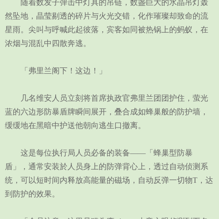
随着数发子弹击中灯具的吊链，数盏巨大的水晶吊灯轰
然坠地，晶莹剔透的碎片与火光交错，化作璀璨却致命的流
星雨。尖叫与呼喊此起彼落，宾客如同被热锅上的蚂蚁，在
浓烟与混乱中四散奔逃。
「弗里兰阁下！这边！」
几名维安人员立刻将首席执政官弗里兰团团护住，萤光
蓝的六边形防暴盾牌瞬间展开，叠合成如蜂巢般的防护墙，
缓缓地在黑暗中护送他朝向逃生口撤离。
这是每位执行局人员必备的装备——「蜂巢型防暴
盾」，通常安装於人员身上的防弹背心上，透过自动侦测系
统，可以短时间内释放高能量的磁场，自动反弹一切物T，达
到防护的效果。