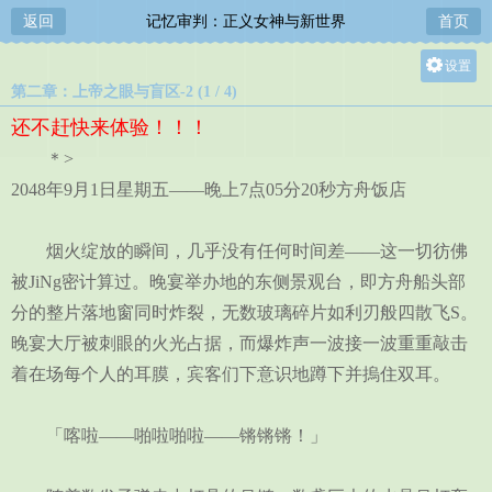
返回
记忆审判：正义女神与新世界
首页
设置
第二章：上帝之眼与盲区-2 (1 / 4)
关灯
还不赶快来体验！！！
大
＊>
中
2048年9月1日星期五——晚上7点05分20秒方舟饭店
小
烟火绽放的瞬间，几乎没有任何时间差——这一切彷佛
被JiNg密计算过。晚宴举办地的东侧景观台，即方舟船头部
分的整片落地窗同时炸裂，无数玻璃碎片如利刃般四散飞S。
晚宴大厅被刺眼的火光占据，而爆炸声一波接一波重重敲击
着在场每个人的耳膜，宾客们下意识地蹲下并摀住双耳。
「喀啦——啪啦啪啦——锵锵锵！」