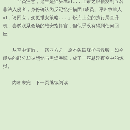
「全员注意，这里是猫头鹰α1……上帝之眼侦测到五名
非法入侵者，身份确认为反记忆扫描团T成员。呼叫牧羊人
α1，请回应，变更维安策略……」饭店上空的执行局直升
机，尝试联系会场的维安指挥官，但似乎没有得到任何回
应。
从空中俯瞰，「诺亚方舟」原本象徵庇护与救赎，如今
船头的部分却被烈焰与黑烟吞噬，成了一座悬浮夜空中的炼
狱。
内容未完，下一页继续阅读