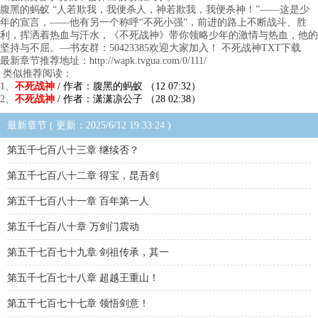
腹黑的蚂蚁 “人若欺我，我便杀人，神若欺我，我便杀神！”——这是少
年的宣言，——他有另一个称呼“不死小强”，前进的路上不断战斗、胜
利，挥洒着热血与汗水，《不死战神》带你领略少年的激情与热血，他的
坚持与不屈。—书友群：50423385欢迎大家加入！ 不死战神TXT下载
最新章节推荐地址：http://wapk.tvgua.com/0/111/
类似推荐阅读：
1、
不死战神
/ 作者：腹黑的蚂蚁 （12 07:32）
2、
不死战神
/ 作者：潇潇凉公子 （28 02:38）
最新章节 ( 更新：2025/6/12 19:33:24 )
第五千七百八十三章 继续否？
第五千七百八十二章 得宝，昆吾剑
第五千七百八十一章 百年第一人
第五千七百八十章 万剑门震动
第五千七百七十九章 剑祖传承，其一
第五千七百七十八章 超越王重山！
第五千七百七十七章 领悟剑意！