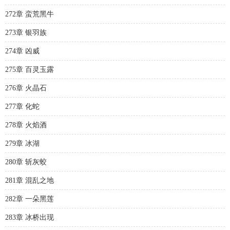
272章 蛮荒黑牛
273章 银羽族
274章 凶威
275章 百灵玉露
276章 火晶石
277章 化蛇
278章 火焰酒
279章 冰湖
280章 斩灰蛟
281章 混乱之地
282章 一朵黑莲
283章 冰桥出现