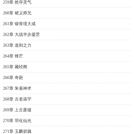
259章 抢夺灵气
260章 褚义师兄
261章 锻骨境大成
262章 大战半步凝罡
263章 道则之力
264章 锋芒
265章 藏经阁
266章 奇葩
267章 朱雀神术
268章 古老庙宇
269章 上古废墟
270章 羽化仙光
271章 玉麟碧藕