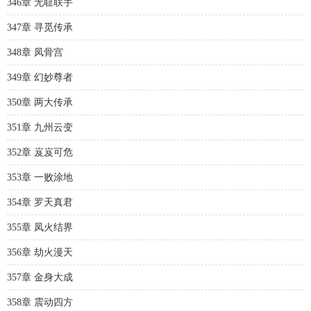
346章 无耻联手
347章 寻觅传承
348章 凤骨宫
349章 幻妙尊者
350章 两大传承
351章 九州云变
352章 岌岌可危
353章 一败涂地
354章 罗天真君
355章 凤火结界
356章 劫火漫天
357章 金身大成
358章 震动四方