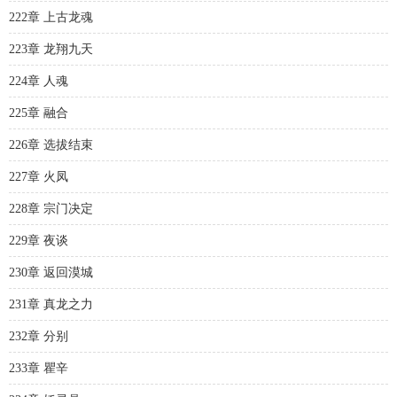
222章 上古龙魂
223章 龙翔九天
224章 人魂
225章 融合
226章 选拔结束
227章 火凤
228章 宗门决定
229章 夜谈
230章 返回漠城
231章 真龙之力
232章 分别
233章 瞿辛