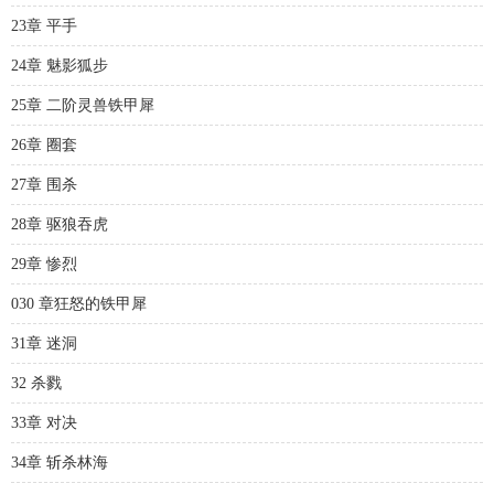
23章 平手
24章 魅影狐步
25章 二阶灵兽铁甲犀
26章 圈套
27章 围杀
28章 驱狼吞虎
29章 惨烈
030 章狂怒的铁甲犀
31章 迷洞
32 杀戮
33章 对决
34章 斩杀林海