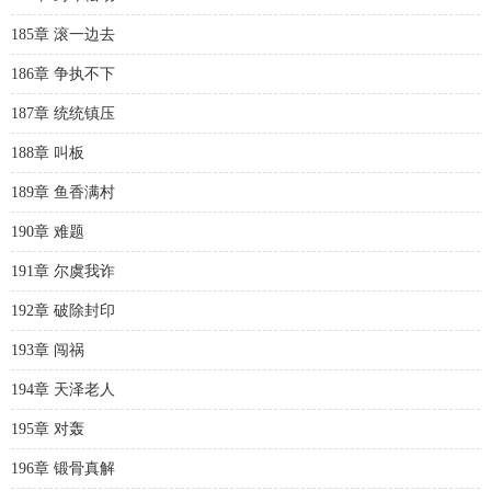
185章 滚一边去
186章 争执不下
187章 统统镇压
188章 叫板
189章 鱼香满村
190章 难题
191章 尔虞我诈
192章 破除封印
193章 闯祸
194章 天泽老人
195章 对轰
196章 锻骨真解