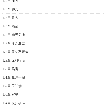
122章 项力
123章 神女
124章 兽袭
125章 混乱
126章 铺天盖地
127章 惨烈逃亡
128章 双头恶魔猿
129章 无耻行径
130章 陷害
131章 孤注一掷
132章 玉兰蟒
133章 灾星
134章 疯狂横推