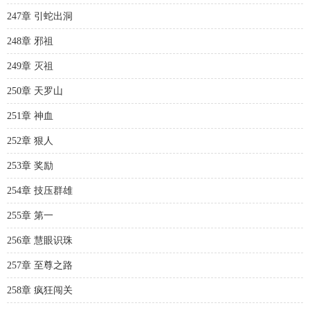
247章 引蛇出洞
248章 邪祖
249章 灭祖
250章 天罗山
251章 神血
252章 狠人
253章 奖励
254章 技压群雄
255章 第一
256章 慧眼识珠
257章 至尊之路
258章 疯狂闯关