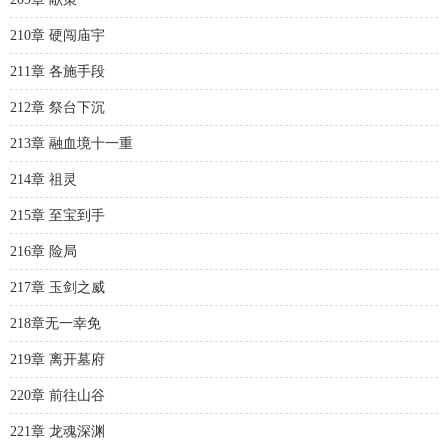
210章 硬闯庙宇
211章 各施手段
212章 祭台下沉
213章 融血境十一重
214章 祖灵
215章 至宝到手
216章 险局
217章 玉剑之威
218章无一幸免
219章 离开墓府
220章 前往山谷
221章 龙魂深渊