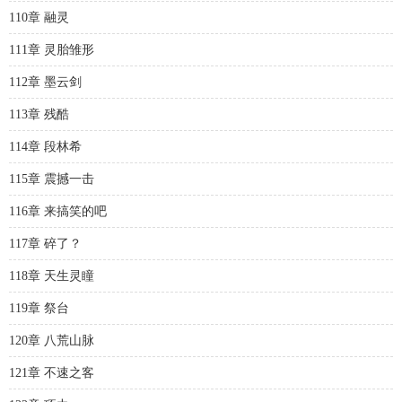
110章 融灵
111章 灵胎雏形
112章 墨云剑
113章 残酷
114章 段林希
115章 震撼一击
116章 来搞笑的吧
117章 碎了？
118章 天生灵瞳
119章 祭台
120章 八荒山脉
121章 不速之客