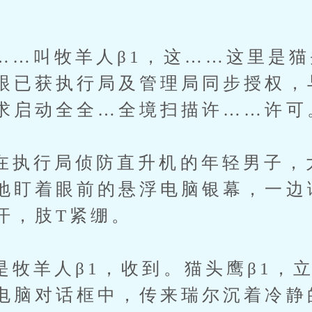
牧羊人β1，这……这里是猫头
眼已获执行局及管理局同步授权，
求启动全全…全境扫描许……许可
行局侦防直升机的年轻男子，
地盯着眼前的悬浮电脑银幕，一边
汗，肢T紧绷。
人β1，收到。猫头鹰β1，立
电脑对话框中，传来瑞尔沉着冷静