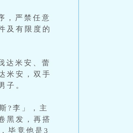
序，严禁任意
件及有限度的
我达米安、蕾
达米安，双手
男子。
斯?李」，主
卷黑发，再搭
，毕竟他是3