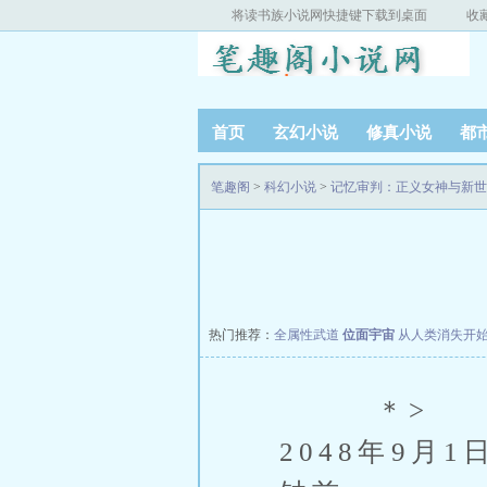
将读书族小说网快捷键下载到桌面
收
首页
玄幻小说
修真小说
都
笔趣阁
>
科幻小说
>
记忆审判：正义女神与新世
热门推荐：
全属性武道
位面宇宙
从人类消失开
＊>
2048年9月