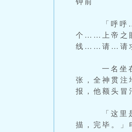
钟前
「呼呼……叫
个……上帝之
线……请…请
一名坐在执
张，全神贯注
报，他额头冒
「这里是牧羊
描，完毕。」