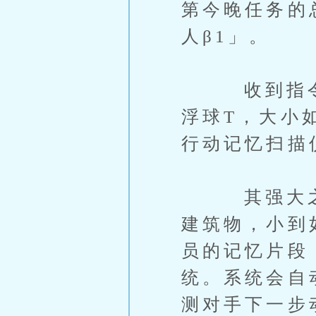
第今晚任务的
人β1」。
收到指令後
浮球T，大小
行动记忆扫描
其强大之处
建筑物，小到
员的记忆片段
统。系统会自
测对手下一步