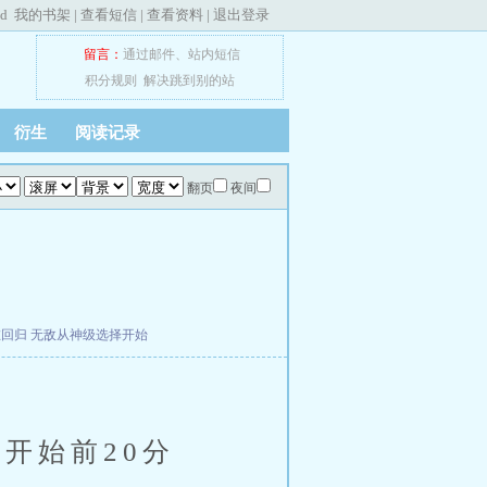
ed
我的书架
|
查看短信
|
查看资料
|
退出登录
留言：
通过邮件
、
站内短信
积分规则
解决跳到别的站
衍生
阅读记录
翻页
夜间
在回归
无敌从神级选择开始
式开始前20分