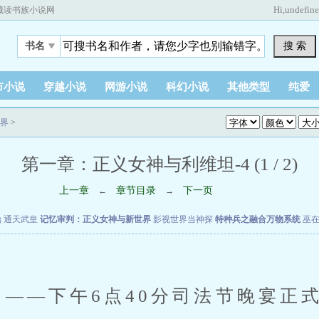
Hi,
undefin
藏读书族小说网
搜 索
书名
市小说
穿越小说
网游小说
科幻小说
其他类型
纯爱
界
>
第一章：正义女神与利维坦-4 (1 / 2)
上一章
章节目录
下一页
←
→
始
通天武皇
记忆审判：正义女神与新世界
影视世界当神探
特种兵之融合万物系统
巫
1日——下午6点40分司法节晚宴正