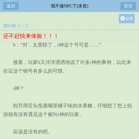
返回
我不做NPC了[末世]
首页
设置
第60章 (1 / 7)
关灯
还不赶快来体验！！！
大
b：“对，太震惊了，r神这个号可是……”
中
小
接着，玩家b又洋洋洒洒地说了许多r神的事例，以此来
佐证这个销号有多么的可惜。
r神？
程乔用舌头抵着嘴里橘子味的水果糖，仔细想了想上轮
游戏有没有遇见这个被叫r神的玩家。
应该是没有的吧。