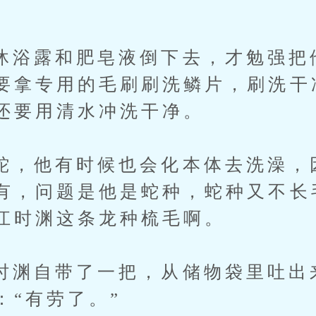
露和肥皂液倒下去，才勉强把
要拿专用的毛刷刷洗鳞片，刷洗干
还要用清水冲洗干净。
他有时候也会化本体去洗澡，
有，问题是他是蛇种，蛇种又不长
江时渊这条龙种梳毛啊。
自带了一把，从储物袋里吐出
：“有劳了。”