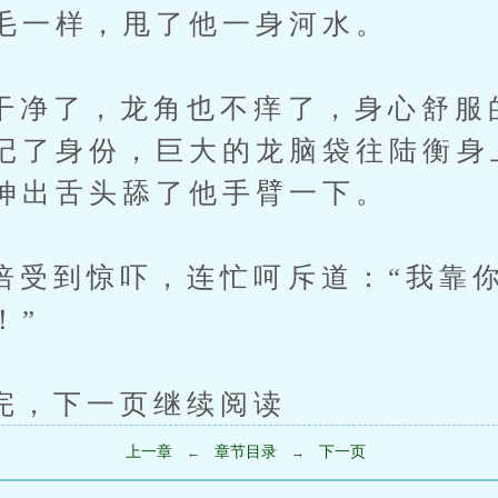
毛一样，甩了他一身河水。
了，龙角也不痒了，身心舒服
记了身份，巨大的龙脑袋往陆衡身
伸出舌头舔了他手臂一下。
到惊吓，连忙呵斥道：“我靠你
！”
下一页继续阅读
上一章
章节目录
下一页
←
→