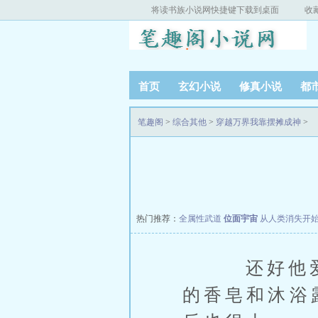
将读书族小说网快捷键下载到桌面
收
首页
玄幻小说
修真小说
都
笔趣阁
>
综合其他
>
穿越万界我靠摆摊成神
>
热门推荐：
全属性武道
位面宇宙
从人类消失开
还好他爱干
的香皂和沐浴