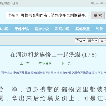
Hi,
undefin
藏读书族小说网
搜 索
书名
市小说
穿越小说
网游小说
科幻小说
其他类型
纯爱
在河边和龙族修士一起洗澡 (1 / 8)
上一章
章节目录
下一页
←
→
始
通天武皇
穿越万界我靠摆摊成神
影视世界当神探
特种兵之融合万物系统
巫在回归
净，随身携带的储物袋里都装
露，拿出来后给黑龙倒上，可是江