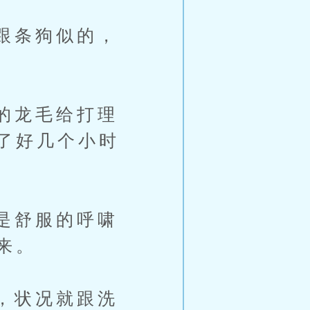
跟条狗似的，
的龙毛给打理
了好几个小时
是舒服的呼啸
来。
，状况就跟洗