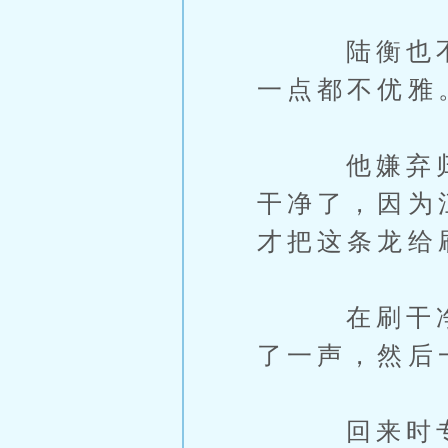
陆衡也不知
一点都不优雅
他嫌弃归嫌
干净了，因为
才把这条龙给
在刷干净对
了一声，然后
回来时专门