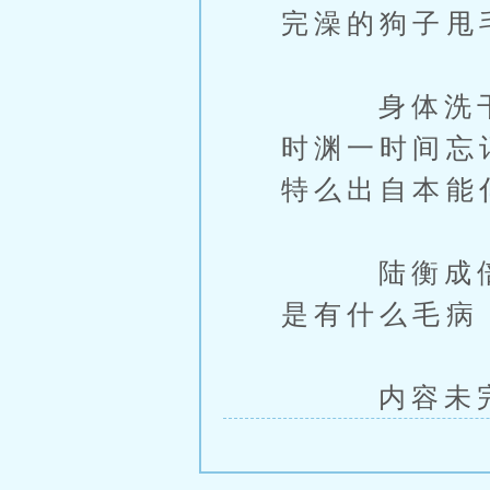
完澡的狗子甩
身体洗干净
时渊一时间忘
特么出自本能
陆衡成倍受
是有什么毛病
内容未完，