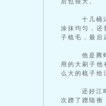
后也很大。
十几桶沐浴
涂抹均匀，还
子梳毛，最后
他是腾蛇，
用的大刷子他
么大的梳子给
还好江时渊
次蹭了蹭陆衡