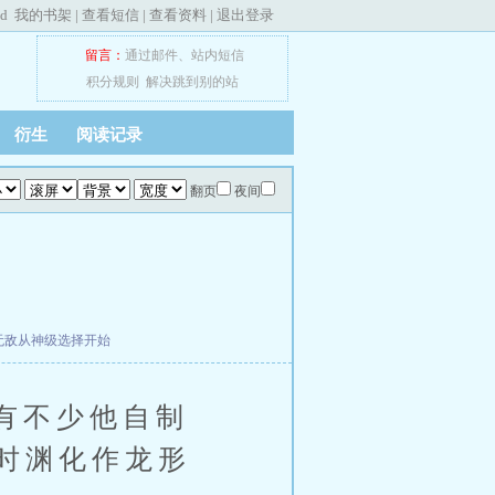
ed
我的书架
|
查看短信
|
查看资料
|
退出登录
留言：
通过邮件
、
站内短信
积分规则
解决跳到别的站
衍生
阅读记录
翻页
夜间
无敌从神级选择开始
有不少他自制
时渊化作龙形