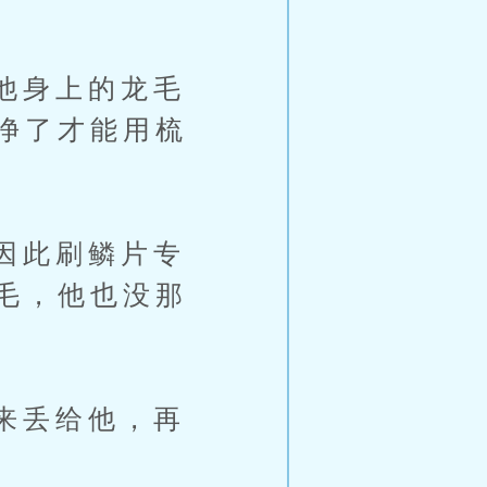
他身上的龙毛
净了才能用梳
因此刷鳞片专
毛，他也没那
来丢给他，再