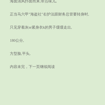
海面清风扑面而来,带点味儿,
正当马六甲"海盗社"右护法跟财务总管要转身时,
只见穿着灰se紧身衣k的男子缓缓走出,
180公分,
方型脸,平头,
内容未完，下一页继续阅读