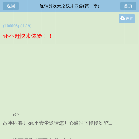
返回
逆转异次元之汉末四鼎(第一季)
首页
设置
(100003) (1 / 9)
关灯
还不赶快来体验！！！
大
中
小
&>
故事即将开始,平壹尘邀请您开心滴往下慢慢浏览.....