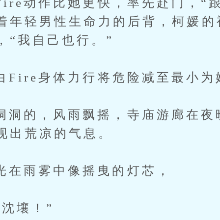
e动作比她更快，率先赴门，“跟
着年轻男性生命力的后背，柯媛的
，“我自己也行。”
re身体力行将危险减至最小为
的，风雨飘摇，寺庙游廊在夜
现出荒凉的气息。
雨雾中像摇曳的灯芯，
壤！”