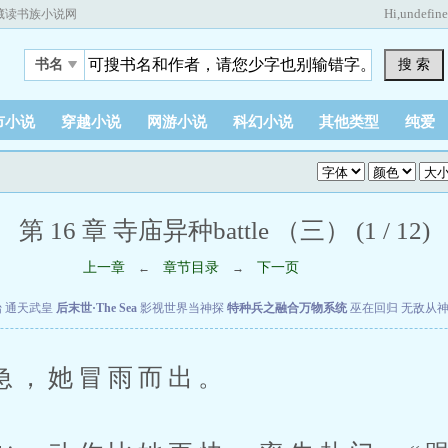
Hi,
undefin
藏读书族小说网
搜 索
书名
市小说
穿越小说
网游小说
科幻小说
其他类型
纯爱
第 16 章 寺庙异种battle （三） (1 / 12)
上一章
章节目录
下一页
←
→
始
通天武皇
后末世·The Sea
影视世界当神探
特种兵之融合万物系统
巫在回归
无敌从
她冒雨而出。