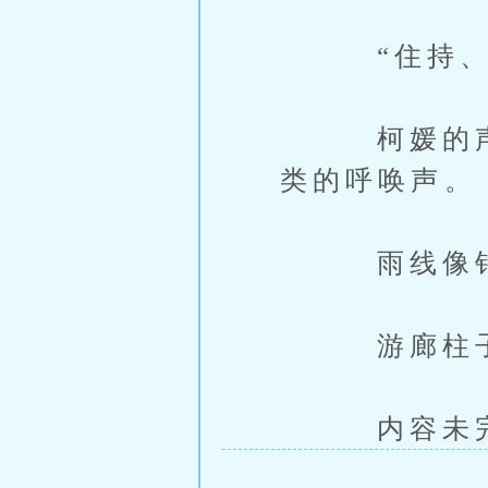
“住持、小
柯媛的声音
类的呼唤声。
雨线像针，
游廊柱子
内容未完，