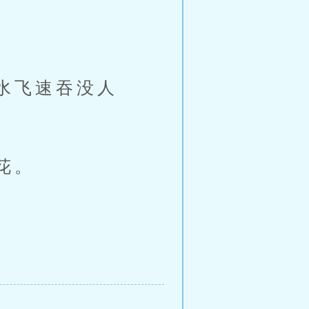
水飞速吞没人
花。