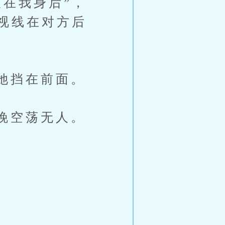
在我身后”，
视线在对方后
她挡在前面。
晚空荡无人。