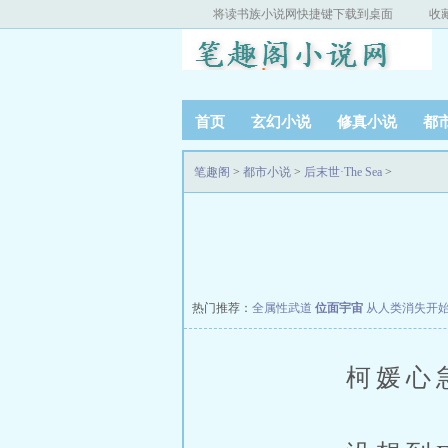
将读书族小说网快捷键下载到桌面
收
首页
玄幻小说
修真小说
都
笔趣阁
>
都市小说
>
后末世·The Sea
>
热门推荐：
全属性武道
位面宇宙
从人类消失开
柯媛心急，