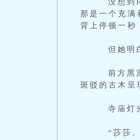
没想到Fir
那是一个充满
背上停顿一秒
但她明白Fi
前方黑洞洞
斑驳的古木呈
寺庙灯光在
“莎莎、沈