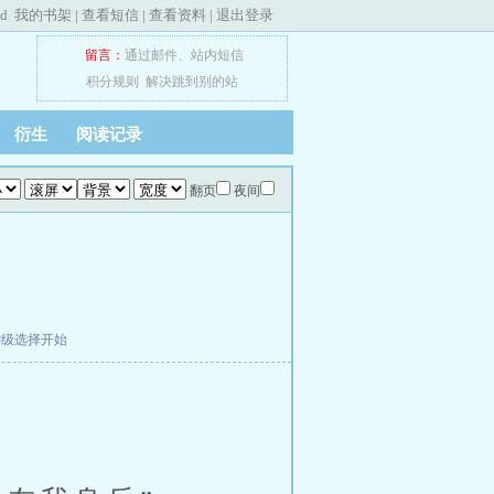
ed
我的书架
|
查看短信
|
查看资料
|
退出登录
留言：
通过邮件
、
站内短信
积分规则
解决跳到别的站
衍生
阅读记录
翻页
夜间
神级选择开始