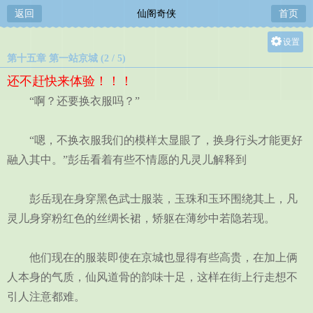
返回
仙阁奇侠
首页
设置
第十五章 第一站京城 (2 / 5)
关灯
还不赶快来体验！！！
大
“啊？还要换衣服吗？”
中
小
“嗯，不换衣服我们的模样太显眼了，换身行头才能更好
融入其中。”彭岳看着有些不情愿的凡灵儿解释到
彭岳现在身穿黑色武士服装，玉珠和玉环围绕其上，凡
灵儿身穿粉红色的丝绸长裙，矫躯在薄纱中若隐若现。
他们现在的服装即使在京城也显得有些高贵，在加上俩
人本身的气质，仙风道骨的韵味十足，这样在街上行走想不
引人注意都难。