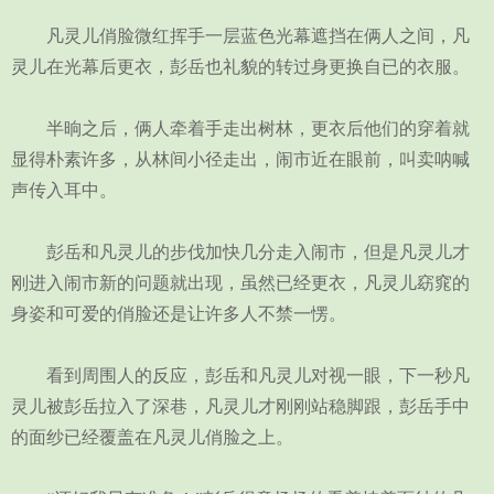
凡灵儿俏脸微红挥手一层蓝色光幕遮挡在俩人之间，凡
灵儿在光幕后更衣，彭岳也礼貌的转过身更换自已的衣服。
半晌之后，俩人牵着手走出树林，更衣后他们的穿着就
显得朴素许多，从林间小径走出，闹市近在眼前，叫卖呐喊
声传入耳中。
彭岳和凡灵儿的步伐加快几分走入闹市，但是凡灵儿才
刚进入闹市新的问题就出现，虽然已经更衣，凡灵儿窈窕的
身姿和可爱的俏脸还是让许多人不禁一愣。
看到周围人的反应，彭岳和凡灵儿对视一眼，下一秒凡
灵儿被彭岳拉入了深巷，凡灵儿才刚刚站稳脚跟，彭岳手中
的面纱已经覆盖在凡灵儿俏脸之上。