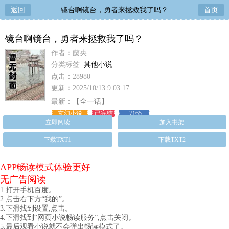
返回
镜台啊镜台，勇者来拯救我了吗？
首页
镜台啊镜台，勇者来拯救我了吗？
作者：藤央
分类标签
其他小说
点击：28980
更新：2025/10/13 9:03:17
最新：
【全一话】
玄幻小说
已完结
7165
立即阅读
加入书架
下载TXT1
下载TXT2
APP畅读模式体验更好
无广告阅读
1.打开手机百度。
2.点击右下方“我的”。
3.下滑找到设置,点击。
4.下滑找到“网页小说畅读服务”,点击关闭。
5.最后观看小说就不会弹出畅读模式了。