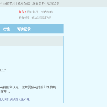
ed
我的书架
|
查看短信
|
查看资料
|
退出登录
留言：
通过邮件
、
站内短信
积分规则
解决跳到别的站
衍生
阅读记录
:17
猫与她的剑顶点，傲娇翼猫与她的剑怪物妈
 ...
在大明斩妖除魔长生不死