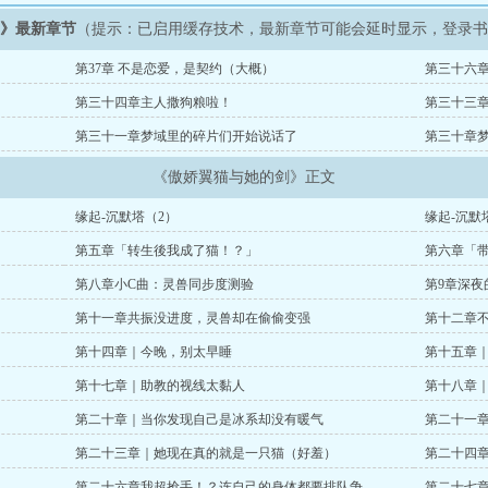
剑》最新章节
（提示：已启用缓存技术，最新章节可能会延时显示，登录
第37章 不是恋爱，是契约（大概）
第三十六
第三十四章主人撒狗粮啦！
第三十三章
第三十一章梦域里的碎片们开始说话了
第三十章
《傲娇翼猫与她的剑》正文
缘起-沉默塔（2）
缘起-沉默
第五章「转生後我成了猫！？」
第六章「
第八章小C曲：灵兽同步度测验
第9章深夜
第十一章共振没进度，灵兽却在偷偷变强
第十二章
第十四章｜今晚，别太早睡
第十五章
第十七章｜助教的视线太黏人
第十八章
第二十章｜当你发现自己是冰系却没有暖气
第二十一
第二十三章｜她现在真的就是一只猫（好羞）
第二十四
第二十六章我超抢手！？连自己的身体都要排队争
第二十七