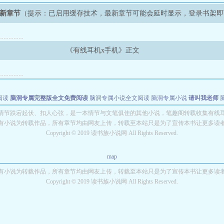
最新章节
（提示：已启用缓存技术，最新章节可能会延时显示，登录书架即
《有线耳机x手机》正文
阅读
脑洞专属完整版全文免费阅读
脑洞专属小说全文阅读
脑洞专属小说
请叫我老师
世者
穿书第一天就结婚小说全文阅读
》情节跌宕起伏、扣人心弦，是一本情节与文笔俱佳的其他小说，笔趣阁转载收集有线耳
有小说为转载作品，所有章节均由网友上传，转载至本站只是为了宣传本书让更多读
Copyright © 2019 读书族小说网 All Rights Reserved.
map
有小说为转载作品，所有章节均由网友上传，转载至本站只是为了宣传本书让更多读
Copyright © 2019 读书族小说网 All Rights Reserved.