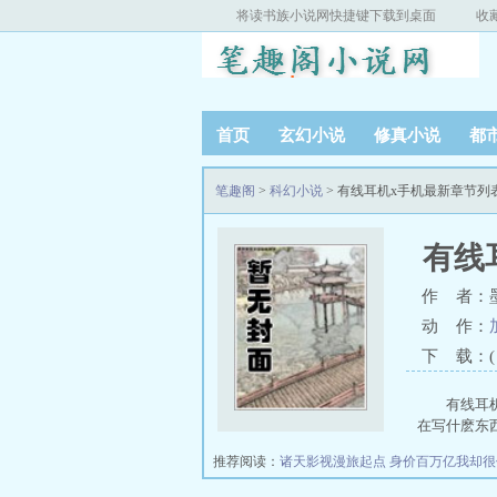
将读书族小说网快捷键下载到桌面
收
首页
玄幻小说
修真小说
都
笔趣阁
>
科幻小说
> 有线耳机x手机最新章节列
有线
作 者：
动 作：
下 载：( T
有线耳
在写什麽东
推荐阅读：
诸天影视漫旅起点
身价百万亿我却