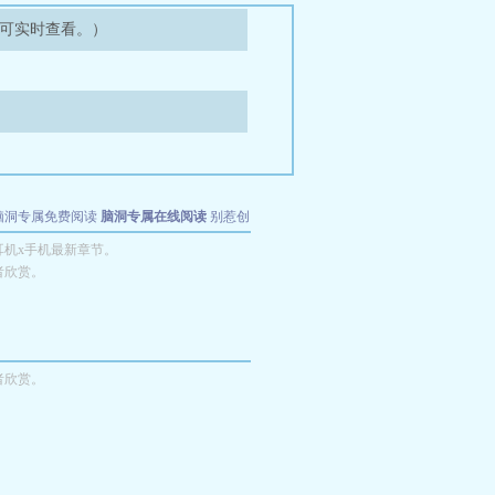
可实时查看。）
脑洞专属免费阅读
脑洞专属在线阅读
别惹创
机x手机最新章节。
者欣赏。
者欣赏。