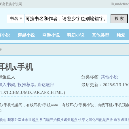
Hi,
undefin
藏读书族小说网
搜 索
书名
市小说
穿越小说
网游小说
科幻小说
其他类型
纯爱
表
耳机x手机
墨鱼鱼人
分类标签
其他小说
加入书架
,
投推荐票
,
直达底部
最后更新：2025/9/13 19:1
XT,CHM,UMD,JAR,APK,HTML )
机x手机笔趣阁，有线耳机x手机sodu，有线耳机x手机小说，有线耳机x手机顶
西
很伤心
我家卧室通末世起点
从吞噬开始横推诸天起点
快穿之黑化男配是反派
道系虚世