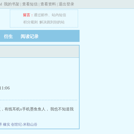
ed
我的书架
|
查看短信
|
查看资料
|
退出登录
留言：
通过邮件
、
站内短信
积分规则
解决跳到别的站
衍生
阅读记录
1:06
点，有线耳机x手机墨鱼鱼人， 我也不知道我
界
橡实
创世纪-米勒山谷